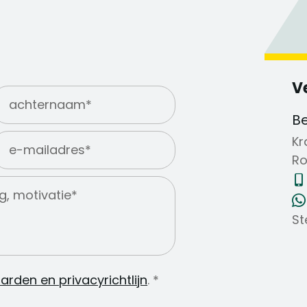
V
B
Kr
Ro
St
rden en privacyrichtlijn
.
*