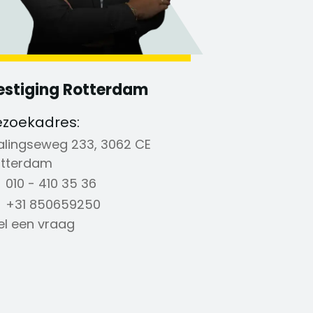
estiging Rotterdam
ezoekadres:
alingseweg 233, 3062 CE
tterdam
010 - 410 35 36
+31 850659250
el een vraag