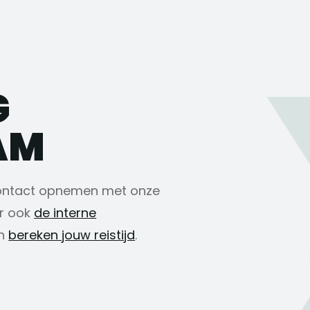
G
AM
contact opnemen met onze
er ook
de interne
en
bereken jouw reistijd
.