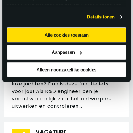
kruispunten en binnensteden veilig en
gaat akkoord met onze cookies als u onze website blijft
goed verlicht zijn. Je rijdt vanuit Utrecht
gebruiken.
Details tonen
naar verschillende...
Alle cookies toestaan
VACATURE R&D ENGINEER
JACHTBOUW
Aanpassen
•
•
Leiden
Mechatronica
•
•
€ 3.500 - € 4.700
40 uur
HBO
Alleen noodzakelijke cookies
Wil jij meewerken aan het ontwerpen van
luxe jachten? Dan is deze functie iets
voor jou! Als R&D engineer ben je
verantwoordelijk voor het ontwerpen,
uitwerken en controleren...
VACATURE