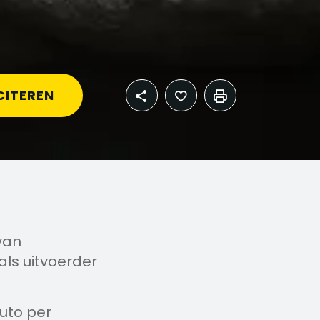
CITEREN
van
ls uitvoerder
uto per