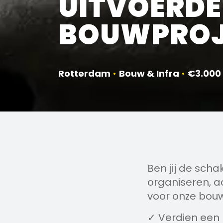
UITVOERDE
BOUWPROJ
Rotterdam
•
Bouw & Infra
•
€3.000
Ben jij de sch
organiseren, a
voor onze bou
✓ Verdien een 