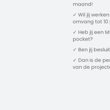
maand!
✓ Wil jij werke
omvang tot 10 
✓ Heb jij een 
pocket?
✓ Ben jij besl
✓ Dan is de per
van de project