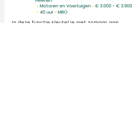
Heerlen
•
•
Motoren en Voertuigen
€ 3.000 - € 3.90
•
•
40 uur
MBO
In deze functie sleutel je niet zomaar aan
scooters en rolstoelen, maar geef je mensen
hun vrijheid en zelfstandigheid terug. Vanuit
een moderne werkplaats in Apeldoorn,
Zoek in 75 vacatures
Hoofddorp,...
Zoek op trefwoord
VACATURE
OMSCHOLINGSTRAJECT
AUTOMONTEUR | ELEKTROMONTEU
| KOELMONTEUR
Zoek op locatie
•
•
Rotterdam
Motoren en Voertuigen
40 uu
•
MBO
Werk jij momenteel als automonteur,
Straal
elektromonteur, of binnen de