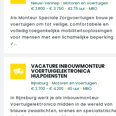
•
•
Nieuw-Vennep
Motoren en Voertuigen
•
•
€ 2.800 - € 3.750
42.75 uur
MBO
Als Monteur Speciale Zorgvoertuigen bouw je
voertuigen om tot veilige, comfortabele en
volledig toegankelijke mobiliteitsoplossingen
voor mensen met een lichamelijke beperking.
✓...
VACATURE INBOUWMONTEUR
VOERTUIGELEKTRONICA
HULPDIENSTEN
•
•
Rijnsburg
Motoren en Voertuigen
•
•
€ 2.700 - € 4.200
40 uur
MBO
In Rijnsburg werk je als Inbouwmonteur
Voertuigelektronica midden in de wereld van
blauwe zwaailichten, sirenes en specialistisch