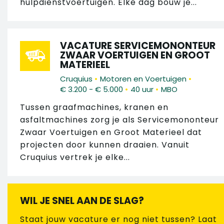
hulpdienstvoertuigen. Elke dag bouw je...
VACATURE SERVICEMONONTEUR
ZWAAR VOERTUIGEN EN GROOT
MATERIEEL
•
•
Cruquius
Motoren en Voertuigen
•
•
€ 3.200 - € 5.000
40 uur
MBO
Tussen graafmachines, kranen en
asfaltmachines zorg je als Servicemononteur
Zwaar Voertuigen en Groot Materieel dat
projecten door kunnen draaien. Vanuit
Cruquius vertrek je elke...
WIL JE SNEL AAN DE SLAG?
Staat jouw vacature er nog niet tussen? Laat