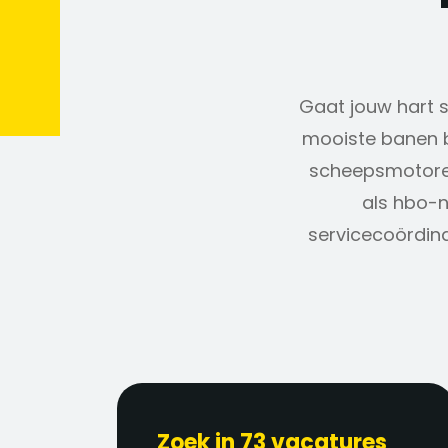
Gaat jouw hart sn
mooiste banen b
scheepsmotoren
als hbo-n
servicecoördina
Zoek in 73 vacatures