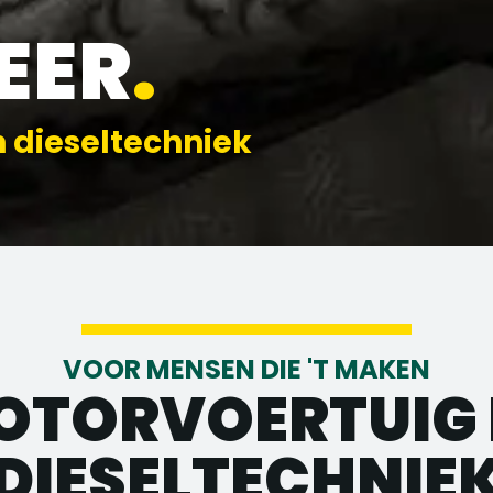
EER
.
n dieseltechniek
VOOR MENSEN DIE 'T MAKEN
OTORVOERTUIG 
DIESELTECHNIE