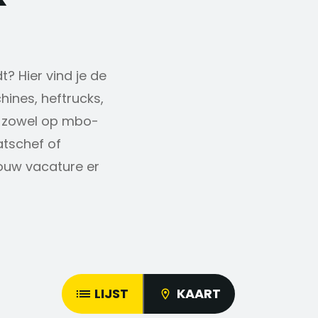
t? Hier vind je de
ines, heftrucks,
n zowel op mbo-
atschef of
ouw vacature er
LIJST
KAART