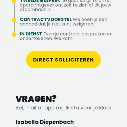
TWEEDE GESPREK
Je gaat langs bij onze
Solliciteer direct en ontdek wat wij jou te
aanwezig zijn
opdrachtgever om zelf te zien of dit jouw
bieden hebben!
droombaan is.
Ombouwen en aanpassen van
Meer weten over deze vacature of ons
hoogwerkers naar klantspecifieke wensen
CONTRACTVOORSTEL
We doen je een
bedrijf? Neem contact op met Isabella via
aanbod dat je niet kunt weigeren.
Bestellen van onderdelen bij grotere
06 180 513 45.
reparaties of schade
IN DIENST
Even je contract bespreken en
Zorgen voor veiligheid, orde en netheid in
ondertekenen. Welkom!
de werkplaats
DIRECT SOLLICITEREN
Hier lever jij als Monteur Hoogwerker
dagelijks technisch vakwerk af, in de
werkplaats en – als jij dat wilt – ook bij
klanten op locatie.
VRAGEN?
Bel, mail of app mij. Ik sta voor je klaar.
Isabella Diepenbach