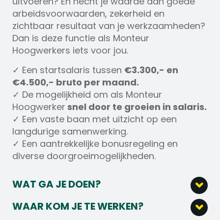
uitvoeren? En hecht je waarde aan goede
arbeidsvoorwaarden, zekerheid en
zichtbaar resultaat van je werkzaamheden?
Dan is deze functie als Monteur
Hoogwerkers iets voor jou.
✓ Een startsalaris tussen
€3.300,- en
€4.500,- bruto per maand.
✓ De mogelijkheid om als Monteur
Hoogwerker
snel door te groeien in salaris.
✓ Een vaste baan met uitzicht op een
langdurige samenwerking.
✓ Een aantrekkelijke bonusregeling en
diverse doorgroeimogelijkheden.
WAT GA JE DOEN?
Als Monteur Hoogwerkers werk je
WAAR KOM JE TE WERKEN?
voornamelijk in de werkplaats, waar je
Je komt te werken bij een technisch sterk