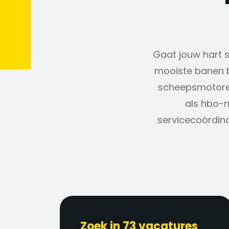
Gaat jouw hart sn
mooiste banen b
scheepsmotoren
als hbo-n
servicecoördina
Zoek in 73 vacatures