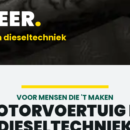
EER
.
n dieseltechniek
VOOR MENSEN DIE 'T MAKEN
OTORVOERTUIG 
DIESELTECHNIE