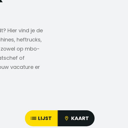
t? Hier vind je de
ines, heftrucks,
n zowel op mbo-
atschef of
ouw vacature er
LIJST
KAART