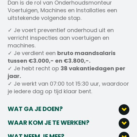
Dan is de rol van Onderhoudsmonteur
Voertuigen, Machines en Installaties een
uitstekende volgende stap.
✓ Je voert preventief onderhoud uit en
verricht inspecties aan voertuigen en
machines.
✓ Je verdient een
bruto maandsalaris
tussen €3.000,- en €3.800,-.
✓ Je hebt recht op
38 vakantiedagen per
jaar.
✓ Je werkt van 07:00 tot 15:30 uur, waardoor
je iedere dag op tijd klaar bent.
WAT GA JE DOEN?
Wat ga je doen als Onderhoudsmonteur
WAAR KOM JE TE WERKEN?
Voertuigen, Machines en Installaties?
Waar kom je te werken?
WAT NEEM JE MEE?