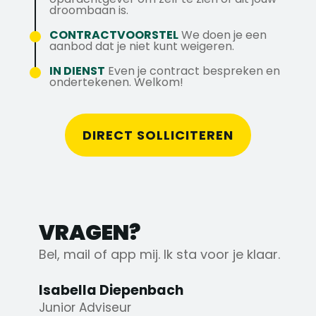
bieden hebben!
droombaan is.
Meer weten over deze vacature of ons
CONTRACTVOORSTEL
We doen je een
bedrijf? Neem contact op met Isabella via
aanbod dat je niet kunt weigeren.
06 180 513 45.
IN DIENST
Even je contract bespreken en
ondertekenen. Welkom!
DIRECT SOLLICITEREN
VRAGEN?
Bel, mail of app mij. Ik sta voor je klaar.
Isabella Diepenbach
Junior Adviseur