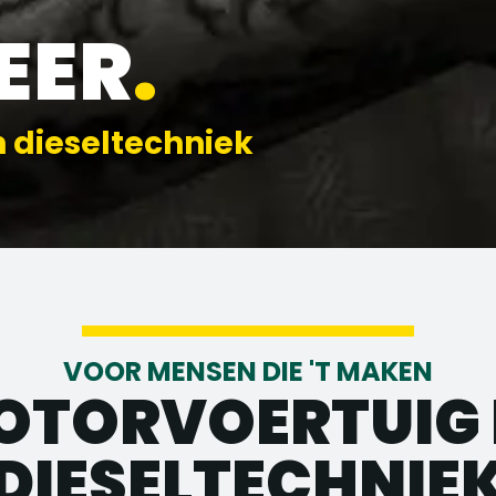
EER
.
n dieseltechniek
VOOR MENSEN DIE 'T MAKEN
OTORVOERTUIG 
DIESELTECHNIE