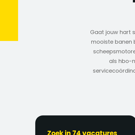
Gaat jouw hart sn
mooiste banen b
scheepsmotoren
als hbo-n
servicecoördina
Zoek in 74 vacatures