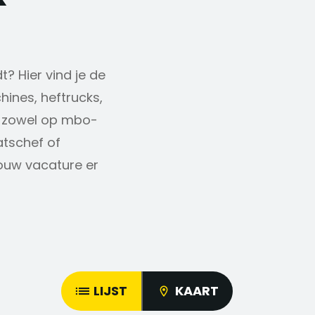
t? Hier vind je de
ines, heftrucks,
n zowel op mbo-
atschef of
ouw vacature er
LIJST
KAART