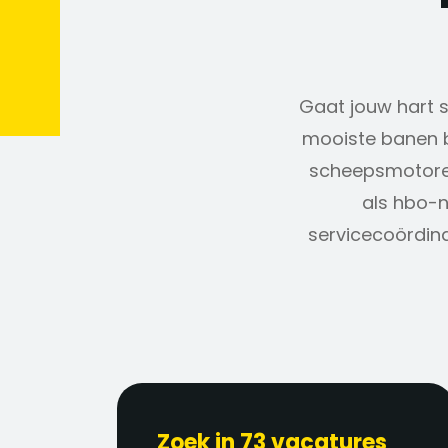
Gaat jouw hart sn
mooiste banen b
scheepsmotoren
als hbo-n
servicecoördina
Zoek in 73 vacatures