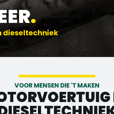
EER
.
n dieseltechniek
VOOR MENSEN DIE 'T MAKEN
OTORVOERTUIG 
DIESELTECHNIE