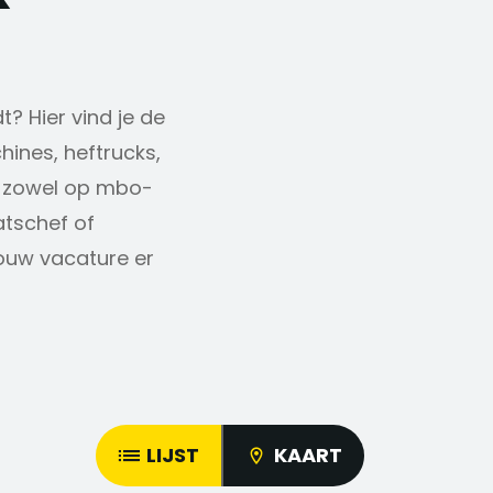
t? Hier vind je de
ines, heftrucks,
n zowel op mbo-
atschef of
ouw vacature er
LIJST
KAART