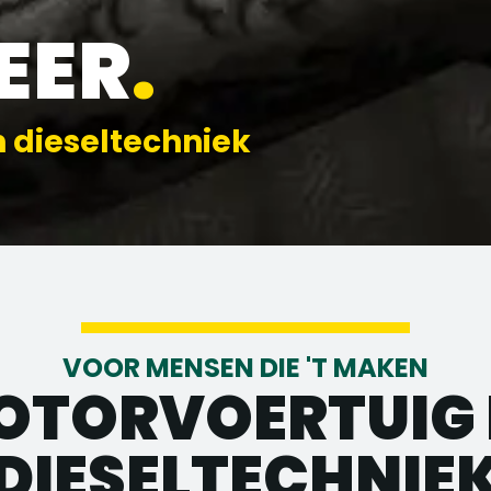
EER
.
n dieseltechniek
VOOR MENSEN DIE 'T MAKEN
OTORVOERTUIG 
DIESELTECHNIE