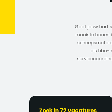
Gaat jouw hart sn
mooiste banen b
scheepsmotoren
als hbo-n
servicecoördina
Zoek in 72 vacatures