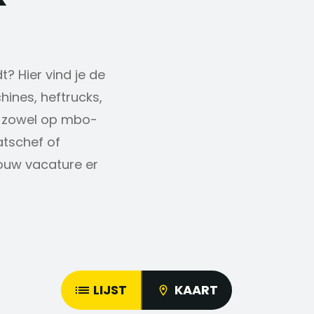
t? Hier vind je de
ines, heftrucks,
n zowel op mbo-
atschef of
ouw vacature er
LIJST
KAART