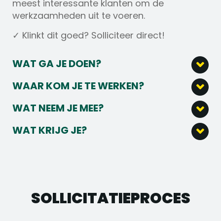
meest interessante klanten om de
werkzaamheden uit te voeren.
✓ Klinkt dit goed? Solliciteer direct!
WAT GA JE DOEN?
Dit ga je doen:
WAAR KOM JE TE WERKEN?
Als CCTV Monteur ben je bezig met het
Sinds 1995 zijn wij gespecialiseerd in
WAT NEEM JE MEE?
aanleggen van nieuwe camerasystemen
camerabeveiliging voor particuliere en
Dit zoeken we:
bij klanten.
zakelijke klanten. Door onze expertise in
WAT KRIJG JE?
Monteren en installeren van de systemen.
beveiligingstechniek, ICT en cybersecurity
Je bent in het bezit van een rijbewijs.
Wat kan je van ons verwachten:
Instellen van de systemen met de laptop.
realiseren wij duurzame en efficiënte
Als CCTV Monteur heb je basis kennis over
Verhelpen van storingen en
maatwerkoplossingen.
Salaris tussen € 2.500,00 en € 3.500,00
computer netwerken en IP adressen.
troubleshooten van problemen.
bruto per maand.
Je bent in het bezit van een VCA diploma
jij bent het aanspreekpunt voor klanten
Uitzicht op een vast dienstverband.
of bereid deze te behalen.
SOLLICITATIE­PROCES
over de systemen.
Fulltime dienstverband.
Je beheerst de Nederlandse en Engelse
Auto, telefoon en laptop van de zaak.
De installaties waaraan je gaat werken zijn
taal in woord en geschrift.