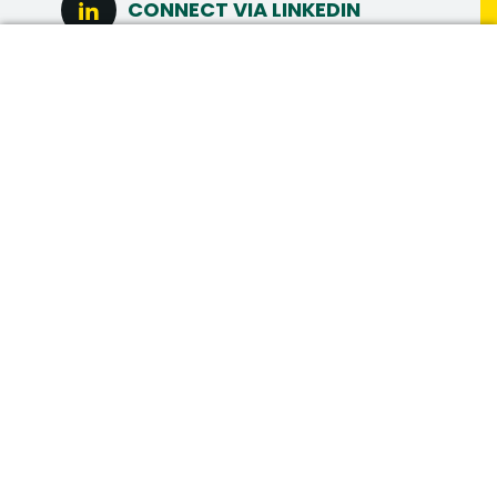
CONNECT VIA LINKEDIN
DIRECT SOLLICITEREN
MAAK MEER
MEER INTERESSANTE
VACATURES
Vacatures in hetzelfde vakgebied
SERVICEMONTEUR OPENBARE
VERLICHTING (UTRECHT)