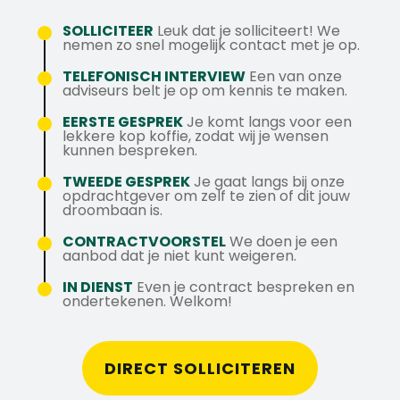
Mogelijkheid om op korte termijn
bijvoorbeeld: toegangscontrole systemen,
Daarnaast is het een must dat je een VOG
vakgerichte diploma's en cursussen te
SOLLICITEER
Leuk dat je solliciteert! We
alarmsystemen, intercoms, kenteken
nemen zo snel mogelijk contact met je op.
kunt verkrijgen en dat je flexibel bent in de
behalen.
registratie en gezicht herkenning systemen.
werktijden. De gebruikelijke werktijd is tussen
TELEFONISCH INTERVIEW
Een van onze
Je zult in deze functie ook ICT gerelateerde
Heb je nog vragen? Neem dan contact op
adviseurs belt je op om kennis te maken.
8:00 en 17:00 maar het kan voorkomen dat
problemen op moeten lossen, als back-up
met Jordan via +316 42061241 of stuur een
je een keer een uur eerder moet beginnen of
EERSTE GESPREK
Je komt langs voor een
staat er altijd een ICT beheerder voor je
mail naar jordan@axstechniek.nl
een uur later klaar bent.
lekkere kop koffie, zodat wij je wensen
klaar om te helpen. De klanten waarvoor dit
kunnen bespreken.
bedrijf werkt varieert van petrochemische
TWEEDE GESPREK
Je gaat langs bij onze
bedrijven, forensische ICT bedrijven tot
opdrachtgever om zelf te zien of dit jouw
droombaan is.
overheidsinstanties.
CONTRACTVOORSTEL
We doen je een
aanbod dat je niet kunt weigeren.
IN DIENST
Even je contract bespreken en
ondertekenen. Welkom!
DIRECT SOLLICITEREN