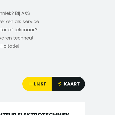
hniek? Bij AXS
erken als service
ator of tekenaar?
rvaren techneut.
icitatie!
LIJST
KAART