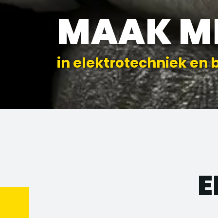
MAAK M
in elektrotechniek en 
E