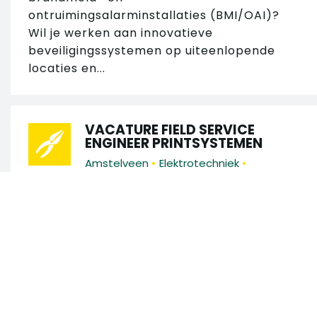
ontruimingsalarminstallaties (BMI/OAI)?
Wil je werken aan innovatieve
beveiligingssystemen op uiteenlopende
locaties en...
VACATURE FIELD SERVICE
ENGINEER PRINTSYSTEMEN
•
•
Amstelveen
Elektrotechniek
•
•
€ 3.400 - € 4.400
40 uur
MBO
Ben jij technisch sterk, heb je affiniteit met
IT en wil je werken aan moderne print- en
documentoplossingen? Wij zijn op zoek
Zoek in 130 vacatures
naar een Field Service Engineer
Printsystemen die...
Zoek op trefwoord