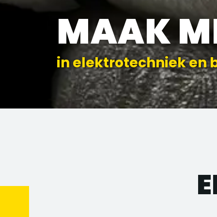
MAAK M
in elektrotechniek en 
E