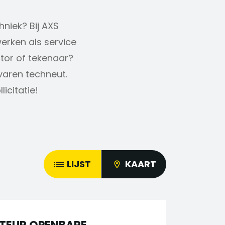
hniek? Bij AXS
erken als service
ator of tekenaar?
rvaren techneut.
icitatie!
LIJST
KAART