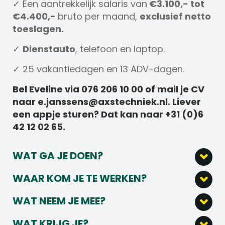
✓ Een aantrekkelijk salaris van
€3.100,- tot
€4.400,-
bruto per maand,
exclusief netto
toeslagen.
✓
Dienstauto
, telefoon en laptop.
✓ 25 vakantiedagen en 13 ADV-dagen.
Bel Eveline via 076 206 10 00 of mail je CV
naar e.janssens@axstechniek.nl. Liever
een appje sturen? Dat kan naar +31 (0)6
42 12 02 65.
WAT GA JE DOEN?
Als Field Service Engineer Beveiliging zorg
WAAR KOM JE TE WERKEN?
je voor het onderhoud van security
Je gaat aan de slag bij een bedrijf dat
management-, netwerk-, camera-
WAT NEEM JE MEE?
innovatie en avontuur ademt. Wij zijn de
observatie- en detectiesystemen.
Afgerond MBO-diploma in een technische
experts in hekwerken, poorten en high-tech
Je voert storingsanalyses uit en lost
WAT KRIJG JE?