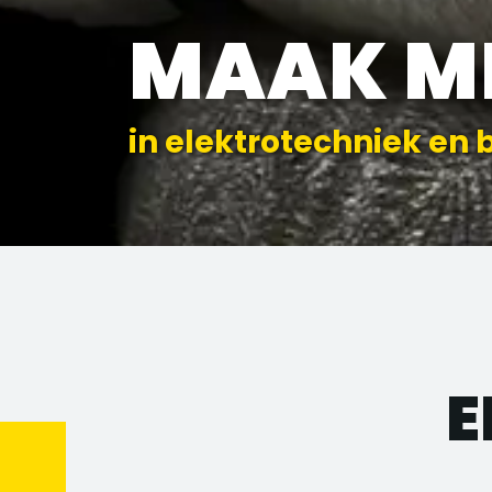
MAAK M
in elektrotechniek en 
E