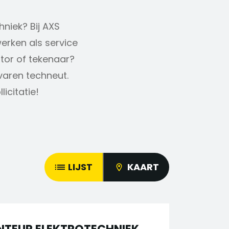
hniek? Bij AXS
erken als service
ator of tekenaar?
rvaren techneut.
icitatie!
LIJST
KAART