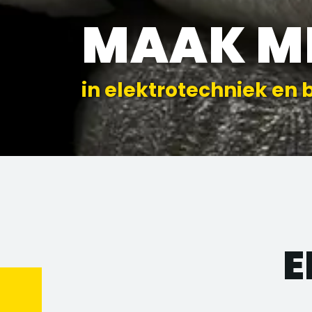
MAAK M
in elektrotechniek en 
E