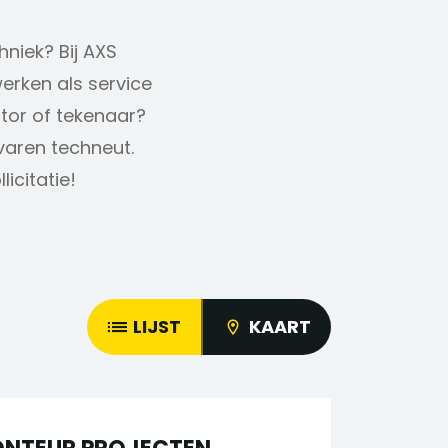
hniek? Bij AXS
erken als service
ator of tekenaar?
rvaren techneut.
icitatie!
LIJST
KAART