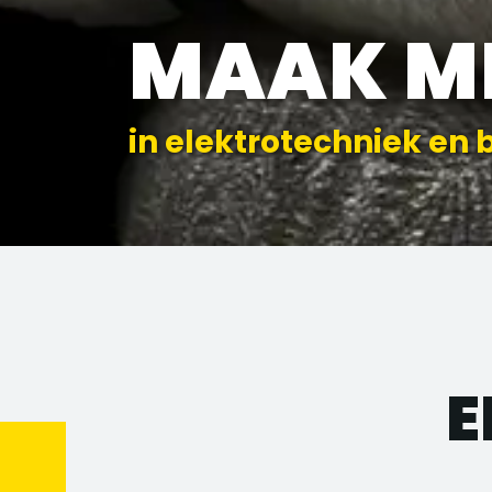
MAAK M
in elektrotechniek en 
E