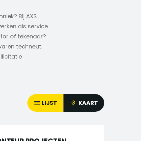
hniek? Bij AXS
erken als service
ator of tekenaar?
rvaren techneut.
icitatie!
LIJST
KAART