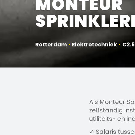
MONTEUR
SPRINKLER
Rotterdam
•
Elektrotechniek
•
€2.6
Als Monteur Spr
zelfstandig ins
utiliteits- en i
✓ Salaris tuss