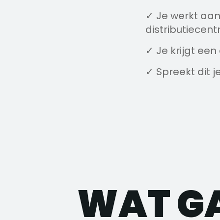
✓ Je werkt aan
distributiecent
✓ Je krijgt ee
✓ Spreekt dit je
WAT G