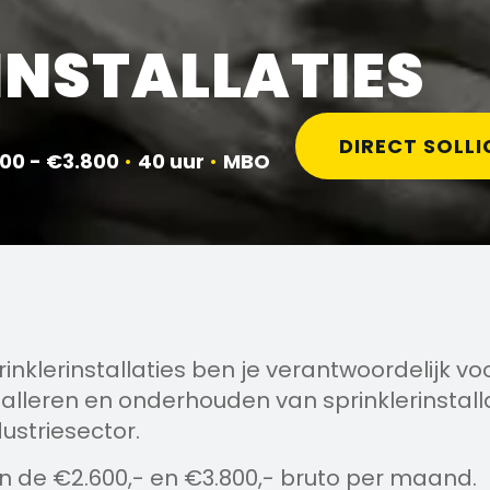
INSTALLATIES
DIRECT SOLLI
00 - €3.800
•
40 uur
•
MBO
inklerinstallaties ben je verantwoordelijk vo
talleren en onderhouden van sprinklerinstalla
ndustriesector.
en de €2.600,- en €3.800,- bruto per maand.