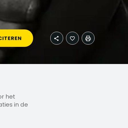
CITEREN
or het
ties in de