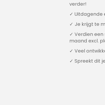
verder!
Uitdagende 
✓
Je krijgt te
✓
Verdien een s
✓
maand excl. p
Veel ontwikk
✓
Spreekt dit je
✓