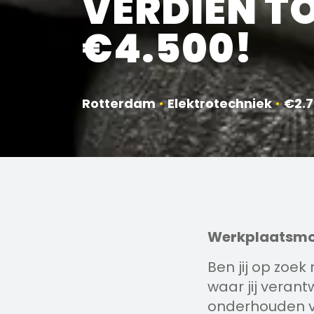
VERDIEN T
€4.500!
Rotterdam
•
Elektrotechniek
•
€2.7
Werkplaatsmont
Ben jij op zoe
waar jij veran
onderhouden va