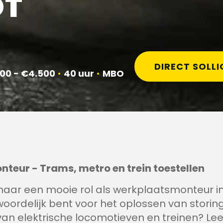
OT
DIRECT SOLLI
00 - €4.500
•
40 uur
•
MBO
eur - Trams, metro en trein toestellen
k naar een mooie rol als werkplaatsmonteur 
twoordelijk bent voor het oplossen van storin
n elektrische locomotieven en treinen? Lee