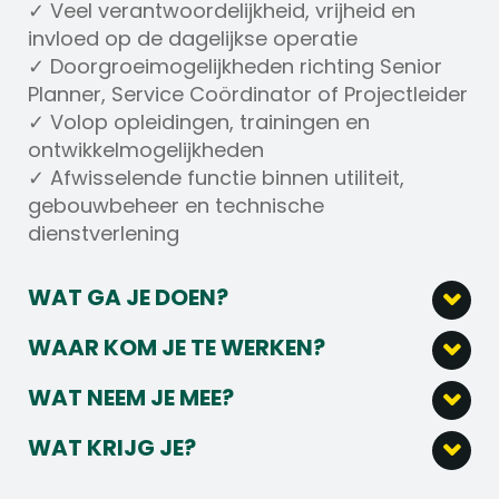
✓ Veel verantwoordelijkheid, vrijheid en
invloed op de dagelijkse operatie
✓ Doorgroeimogelijkheden richting Senior
Planner, Service Coördinator of Projectleider
✓ Volop opleidingen, trainingen en
ontwikkelmogelijkheden
✓ Afwisselende functie binnen utiliteit,
gebouwbeheer en technische
dienstverlening
WAT GA JE DOEN?
Als Onderhoudsplanner Utiliteit zorg jij
WAAR KOM JE TE WERKEN?
ervoor dat onderhoudswerkzaamheden,
Als Onderhoudsplanner Utiliteit ga je aan de
serviceverzoeken en technische projecten
WAT NEEM JE MEE?
slag bij een toonaangevende technische
optimaal worden gepland en
MBO+ of HBO werk- en denkniveau
dienstverlener die verantwoordelijk is voor
gecoördineerd.
WAT KRIJG JE?
Affiniteit met techniek, utiliteit, onderhoud
het beheer, onderhoud en de
Een bruto maandsalaris tussen
€3.000,-
Jouw werkzaamheden:
of gebouwbeheer
verduurzaming van uiteenlopende