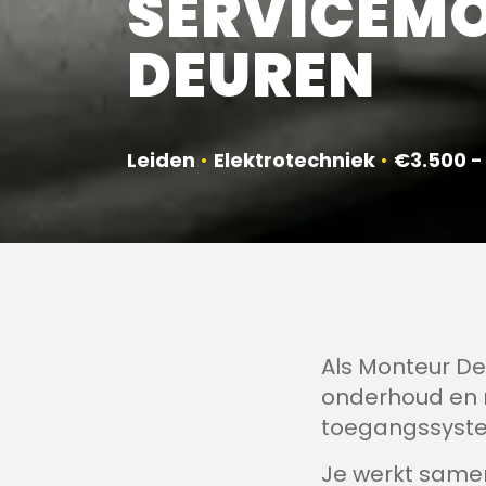
SERVICEM
DEUREN
Leiden
•
Elektrotechniek
•
€3.500 -
Als Monteur De
onderhoud en r
toegangssyst
Je werkt same