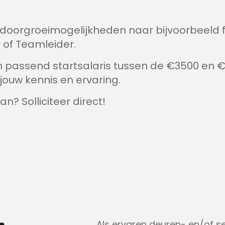
doorgroeimogelijkheden naar bijvoorbeeld f
 of Teamleider.
n passend startsalaris tussen de €3500 en 
ouw kennis en ervaring.
an? Solliciteer direct!
Als ervaren deuren- en/of s