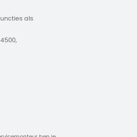
uncties als
€4500,
ervicemonteur ben je