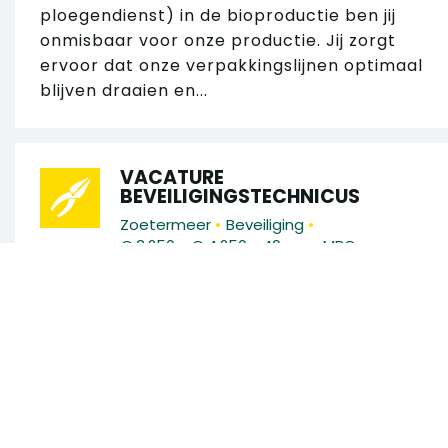
ploegendienst) in de bioproductie ben jij
onmisbaar voor onze productie. Jij zorgt
ervoor dat onze verpakkingslijnen optimaal
blijven draaien en...
VACATURE
BEVEILIGINGSTECHNICUS
•
•
Zoetermeer
Beveiliging
•
•
€ 3.250 - € 4.250
40 uur
MBO
Ben jij een technisch talent met ervaring in
brandmeld- en
ontruimingsalarminstallaties (BMI/OAI)?
Zoek in 130 vacatures
Wil je werken aan innovatieve
beveiligingssystemen op uiteenlopende
Zoek op trefwoord
locaties en...