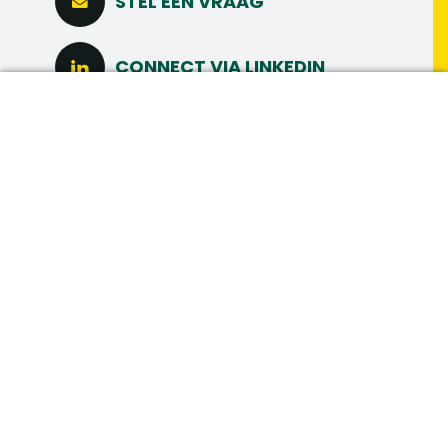
STEL EEN VRAAG
CONNECT VIA LINKEDIN
DIRECT SOLLICITEREN
MAAK MEER
MEER INTERESSANTE
VACATURES
Vacatures in hetzelfde vakgebied