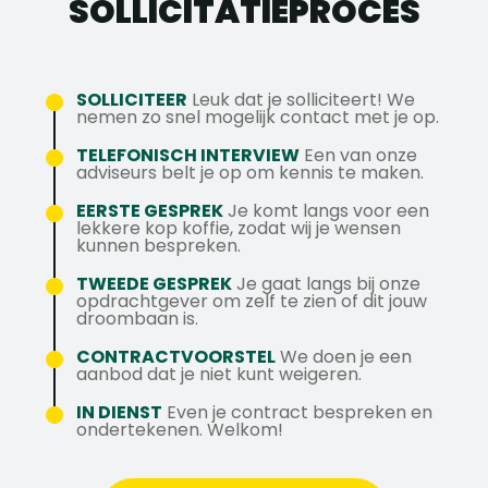
na een jaar een vast contract te geven.
SOLLICITATIE­PROCES
verschillende technieken te werken.
Kwaliteit leveren in combinatie met een
klussen ook samen met collega's werken.
Interne cursussen en opleidingen om jezelf
Je hebt geen last van hoogtevrees en je
servicegerichte aanpak staat hoog in het
te blijven ontwikkelen binnen de techniek.
beschikt over een rijbewijs B.
vaandel om de klanten aan zich te blijven
Een mooie bedrijfsauto die je ook privé
Als Servicemonteur ben je bereid om deel
binden zodat deze terug komen. Wegens
SOLLICITEER
Leuk dat je solliciteert! We
mag gebruiken.
te nemen aan de storingsdienst.
nemen zo snel mogelijk contact met je op.
succes en uitbreiding is dit innovatieve
bedrijf op zoek naar nieuw personeel.
Heb je interesse in deze uitdagende
TELEFONISCH INTERVIEW
Een van onze
adviseurs belt je op om kennis te maken.
functie of heb je nog vragen? Neem dan
contact op met Sander via 076-2061000
EERSTE GESPREK
Je komt langs voor een
lekkere kop koffie, zodat wij je wensen
of stuur een bericht via WhatsApp 06-
kunnen bespreken.
38797503.
TWEEDE GESPREK
Je gaat langs bij onze
opdrachtgever om zelf te zien of dit jouw
droombaan is.
CONTRACTVOORSTEL
We doen je een
aanbod dat je niet kunt weigeren.
IN DIENST
Even je contract bespreken en
ondertekenen. Welkom!