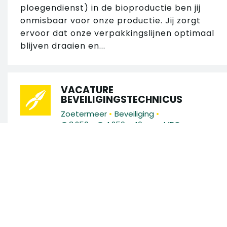
ploegendienst) in de bioproductie ben jij
onmisbaar voor onze productie. Jij zorgt
ervoor dat onze verpakkingslijnen optimaal
blijven draaien en...
VACATURE
BEVEILIGINGSTECHNICUS
•
•
Zoetermeer
Beveiliging
•
•
€ 3.250 - € 4.250
40 uur
MBO
Ben jij een technisch talent met ervaring in
brandmeld- en
ontruimingsalarminstallaties (BMI/OAI)?
Zoek in 130 vacatures
Wil je werken aan innovatieve
beveiligingssystemen op uiteenlopende
Zoek op trefwoord
locaties en...