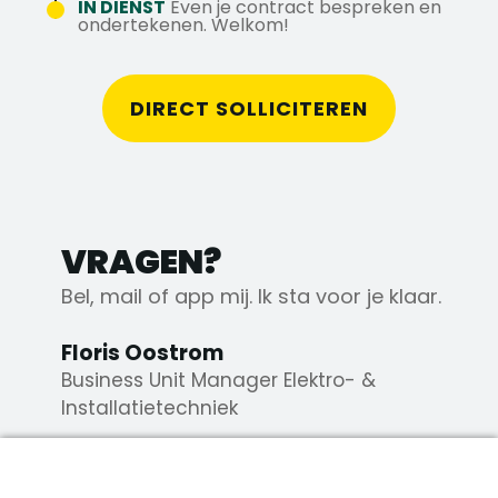
IN DIENST
Even je contract bespreken en
ondertekenen. Welkom!
Spreekt deze functie je aan? Solliciteer
dan direct of neem contact op met Floris
op 010-410 3536 of mail naar
DIRECT SOLLICITEREN
Floris@axstechniek.nl. Appen mag ook
altijd op: +31 6 14 72 50 10
VRAGEN?
Bel, mail of app mij. Ik sta voor je klaar.
Floris Oostrom
Business Unit Manager Elektro- &
Installatietechniek
+31 10 321 94 01
DIRECT SOLLICITEREN