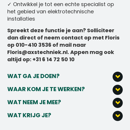
✓ Ontwikkel je tot een echte specialist op
het gebied van elektrotechnische
installaties
Spreekt deze functie je aan? Solliciteer
dan direct of neem contact op met Floris
op 010-410 3536 of mail naar
Floris@axstechniek.nl. Appen mag ook
altijd op: +31 6 14 72 50 10
WAT GA JE DOEN?
Als Servicemonteur binnen het technisch
WAAR KOM JE TE WERKEN?
beheer team kan jij het volgende
Van installatie tot onderhoud en reparatie
verwachten:
WAT NEEM JE MEE?
bij grote utiliteitsklanten: wij regelen het. Ons
Jij herkend je in het volgede profie als
Je installeert, onderhoudt en repareert
team bestaat uit enthousiaste vakmensen
WAT KRIJG JE?
monteur service:
elektrotechnische installaties bij onze
die van afwisseling houden. Geen dag is hier
Wat bieden wij jou voor deze uitdagende
klanten.
namelijk hetzelfde, en dat houdt ons scherp!
Een diploma in de richting van