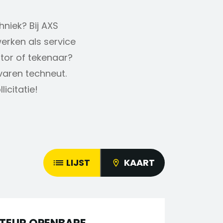
hniek? Bij AXS
erken als service
ator of tekenaar?
rvaren techneut.
icitatie!
LIJST
KAART