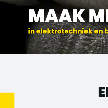
MAAK M
in elektrotechniek en 
E