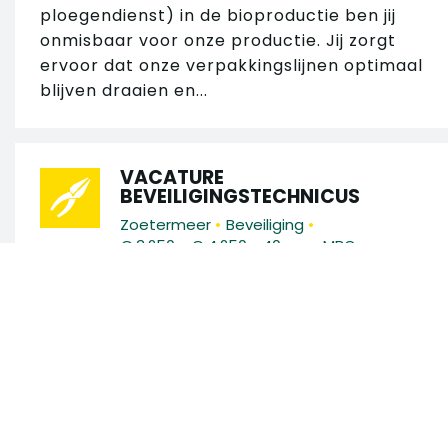
ploegendienst) in de bioproductie ben jij
onmisbaar voor onze productie. Jij zorgt
ervoor dat onze verpakkingslijnen optimaal
blijven draaien en...
VACATURE
BEVEILIGINGSTECHNICUS
•
•
Zoetermeer
Beveiliging
•
•
€ 3.250 - € 4.250
40 uur
MBO
Ben jij een technisch talent met ervaring in
brandmeld- en
ontruimingsalarminstallaties (BMI/OAI)?
Zoek in 130 vacatures
Wil je werken aan innovatieve
beveiligingssystemen op uiteenlopende
Zoek op trefwoord
locaties en...