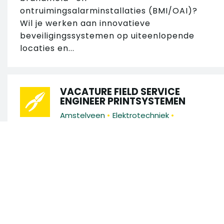
ontruimingsalarminstallaties (BMI/OAI)?
Wil je werken aan innovatieve
beveiligingssystemen op uiteenlopende
locaties en...
VACATURE FIELD SERVICE
ENGINEER PRINTSYSTEMEN
•
•
Amstelveen
Elektrotechniek
•
•
€ 3.400 - € 4.400
40 uur
MBO
Ben jij technisch sterk, heb je affiniteit met
IT en wil je werken aan moderne print- en
documentoplossingen? Wij zijn op zoek
Zoek in 130 vacatures
naar een Field Service Engineer
Printsystemen die...
Zoek op trefwoord