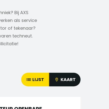
hniek? Bij AXS
erken als service
ator of tekenaar?
rvaren techneut.
icitatie!
LIJST
KAART