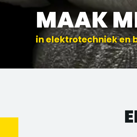
MAAK M
in elektrotechniek en 
E