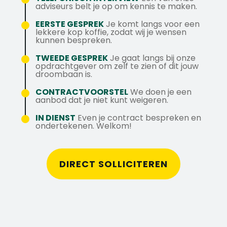
adviseurs belt je op om kennis te maken.
sensor-techniek is direct bruikbaar.
Veilig en precies werken – in beide
EERSTE GESPREK
Je komt langs voor een
lekkere kop koffie, zodat wij je wensen
vakgebieden draait alles om
kunnen bespreken.
vakmanschap, nauwkeurigheid en
TWEEDE GESPREK
Je gaat langs bij onze
veiligheid.
opdrachtgever om zelf te zien of dit jouw
Teamwerk & verantwoordelijkheid – of het
droombaan is.
nu een auto is of een complete trein, jij
CONTRACTVOORSTEL
We doen je een
begrijpt het belang van betrouwbaar werk.
aanbod dat je niet kunt weigeren.
IN DIENST
Even je contract bespreken en
De overstap is dus geen sprong in het diepe,
ondertekenen. Welkom!
maar een logische stap vooruit.
DIRECT SOLLICITEREN