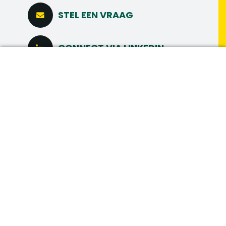
STEL EEN VRAAG
CONNECT VIA LINKEDIN
DIRECT SOLLICITEREN
MAAK MEER
MEER INTERESSANTE
VACATURES
Vacatures in hetzelfde vakgebied