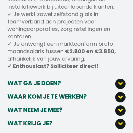
installatiewerk bij uiteenlopende klanten.
✓ Je werkt zowel zelfstandig als in
teamverband aan projecten voor
woningcorporaties, zorginstellingen en
kantoren.
✓ Je ontvangt een marktconform bruto
maandsalaris tussen
€2.800 en €3.850,
afhankelijk van jouw ervaring.
✓ Enthousiast? Solliciteer direct!
WAT GA JE DOEN?
Als ervaren Loodgieter ben jij
WAAR KOM JE TE WERKEN?
verantwoordelijk voor het onderhouden,
Wij zijn een groot Nederlands familiebedrijf
verbeteren en optimaal laten functioneren
WAT NEEM JE MEE?
met ruim 21.000 collega’s, actief in
van installaties bij uiteenlopende
Wat breng je mee?
Nederland en België. Wij werken dagelijks
opdrachtgevers.
WAT KRIJG JE?
aan een betere leefomgeving door diensten
✓ Mbo werk- en denkniveau richting
✓ Een marktconform bruto maandsalaris
Voert zelfstandig onderhouds- en