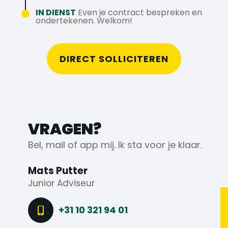
ontwikkelmogelijkheden krijgt? Dan komen
IN DIENST
Even je contract bespreken en
wij graag met je in contact.
ondertekenen. Welkom!
Bel direct met Mats Putter via 010-4103536
of 06-14725008, of stuur je cv naar
DIRECT SOLLICITEREN
m.putter@axstechniek.nl
VRAGEN?
Bel, mail of app mij. Ik sta voor je klaar.
Mats Putter
Junior Adviseur
+31 10 321 94 01