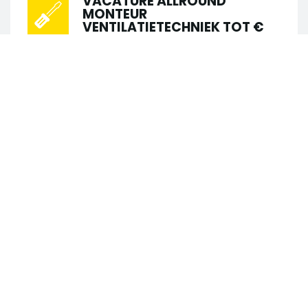
VACATURE ALLROUND
MONTEUR
VENTILATIETECHNIEK TOT €
4000,-
•
•
Schiedam
Installatietechniek
•
•
€ 2.600 - € 3.800
40 uur
MBO
Passie voor ventilatietechniek én klaar
Zoek in 123 vacatures
voor de volgende stap? Word onze
nieuwe Allround monteur
Zoek op trefwoord
Ventilatietechniek! In deze rol krijg je alle
vrijheid en zelfstandigheid om...
Zoek op locatie
VACATURE LOODGIETER
ONDERHOUD VASTE LOCATIE
TOT €4.200,-
Straal
•
•
Schiedam
Installatietechniek
•
•
€ 3.000 - € 4.200
40 uur
LBO
Straal