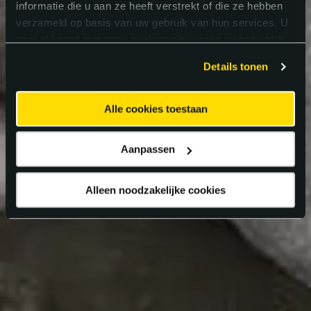
informatie die u aan ze heeft verstrekt of die ze hebben
verzameld op basis van uw gebruik van hun services. U
gaat akkoord met onze cookies als u onze website blijft
gebruiken.
Details tonen
Alle cookies toestaan
Aanpassen
Alleen noodzakelijke cookies