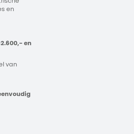
trische
es en
2.600,- en
el van
 eenvoudig