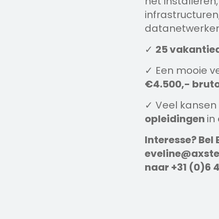
het installeren
infrastructuren
datanetwerken
✓
25 vakantie
✓ Een mooie ve
€4.500,- bruto
✓ Veel kansen 
opleidingen
in
Interesse? Bel 
eveline@axstec
naar +31 (0)6 4