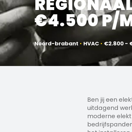
REGIONAAL
€4.500 P/
Noord-brabant
•
HVAC
•
€2.800 - 
Ben jij een ele
uitdagend werk 
moderne elektro
bedrijfspanden