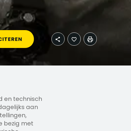
CITEREN
nd en technisch
 dagelijks aan
tellingen,
je bezig met