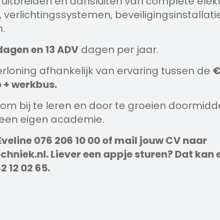
, uitbreiden en aansluiten van complete elek
, verlichtingssystemen, beveiligingsinstallati
.
dagen en 13 ADV
dagen per jaar.
rloning afhankelijk van ervaring tussen de
€
 + werkbus.
om bij te leren en door te groeien doormidd
 een eigen academie.
Eveline 076 206 10 00 of mail jouw CV naar
hniek.nl. Liever een appje sturen? Dat kan
2 12 02 65.