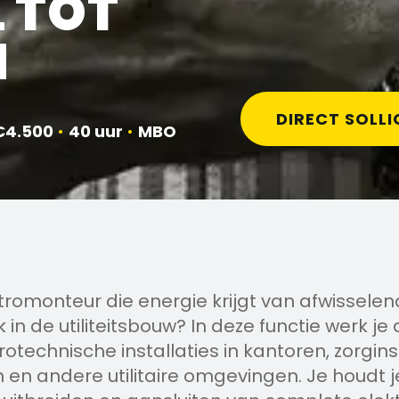
 TOT
M
DIRECT SOLLI
€4.500
•
40 uur
•
MBO
ktromonteur die energie krijgt van afwissele
in de utiliteitsbouw? In deze functie werk je
technische installaties in kantoren, zorgins
 en andere utilitaire omgevingen. Je houdt 