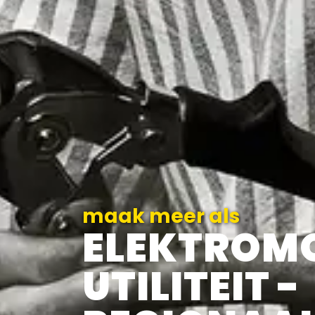
maak meer als
ELEKTROM
UTILITEIT -