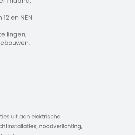
per maand,
n 12 en NEN
ellingen,
 gebouwen.
ties uit aan elektrische
htinstallaties, noodverlichting,