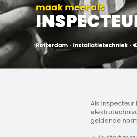
maak meer als
INSPECTEU
Rotterdam
•
Installatietechniek
•
€
Als Inspecteur 
elektrotechnisc
geldende norm