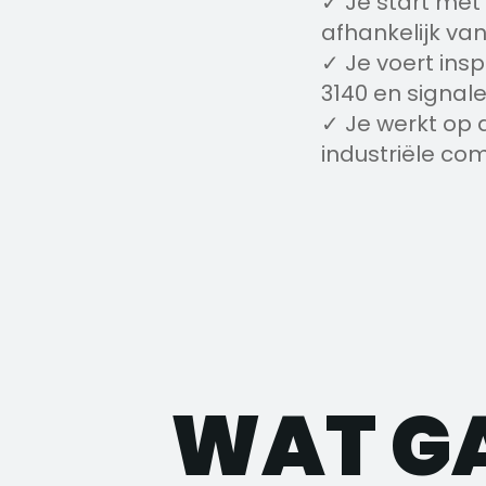
✓ Je start met
afhankelijk van
✓ Je voert insp
3140 en signalee
✓ Je werkt op d
industriële co
WAT G