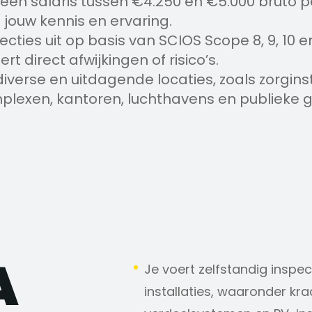
 een salaris tussen €4.250 en €5.000 bruto 
 jouw kennis en ervaring.
ecties uit op basis van SCIOS Scope 8, 9, 10 e
rt direct afwijkingen of risico’s.
iverse en uitdagende locaties, zoals zorginst
mplexen, kantoren, luchthavens en publieke
A
Je voert zelfstandig inspec
installaties, waaronder krac