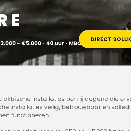
R E
DIRECT SOLLI
3.000 - €5.000
•
40 uur
•
MBO
Elektrische Installaties ben jij degene die er
he installaties veilig, betrouwbaar en volle
en functioneren.