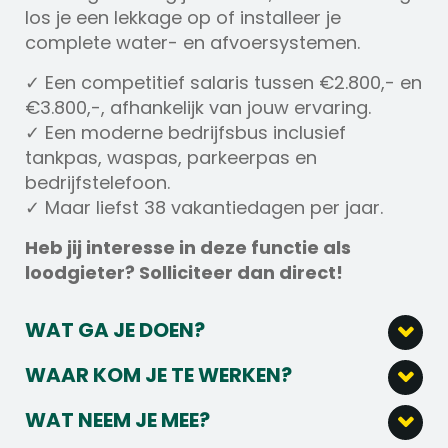
los je een lekkage op of installeer je
complete water- en afvoersystemen.
✓ Een competitief salaris tussen €2.800,- en
€3.800,-, afhankelijk van jouw ervaring.
✓ Een moderne bedrijfsbus inclusief
tankpas, waspas, parkeerpas en
bedrijfstelefoon.
✓ Maar liefst 38 vakantiedagen per jaar.
Heb jij interesse in deze functie als
loodgieter? Solliciteer dan direct!
WAT GA JE DOEN?
Installeren, vervangen en aansluiten van
WAAR KOM JE TE WERKEN?
waterleidingen, afvoeren, sanitair en
Je gaat aan de slag binnen een betrokken
verwarmingsinstallaties in woningen.
WAT NEEM JE MEE?
organisatie waar een persoonlijke werksfeer
Als loodgieter voer je
Je hebt een afgeronde opleiding in de