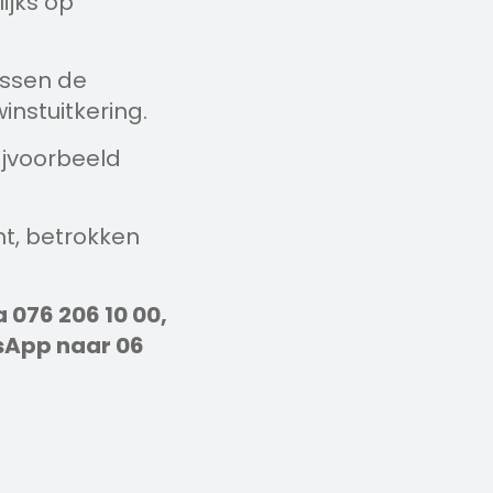
ijks op
ussen de
instuitkering.
ijvoorbeeld
ht, betrokken
a 076 206 10 00,
sApp naar 06