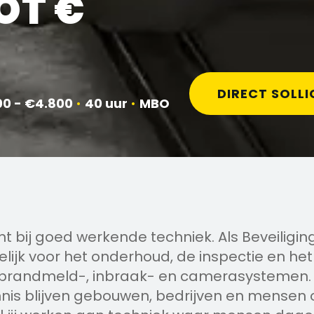
TOT €
DIRECT SOLLI
00 - €4.800
•
40 uur
•
MBO
int bij goed werkende techniek. Als Beveilig
elijk voor het onderhoud, de inspectie en he
 brandmeld-, inbraak- en camerasystemen. 
nis blijven gebouwen, bedrijven en mensen