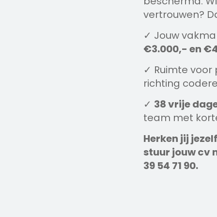
beschermd. Wil
vertrouwen? Dan
✓ Jouw vakman
€3.000,- en €4
✓ Ruimte voor p
richting code
✓
38 vrije dag
team met korte 
Herken jij jeze
stuur jouw cv
39 54 71 90.