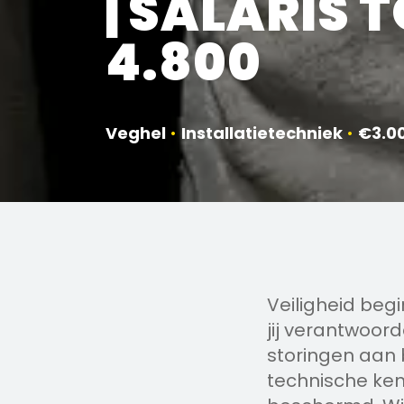
| SALARIS 
4.800
Veghel
•
Installatietechniek
•
€3.0
Veiligheid beg
jij verantwoord
storingen aan
technische ken