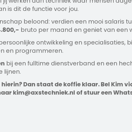
 jij werken aan techniek waar mensen dagel
 is dit de functie voor jou.
schap beloond: verdien een mooi salaris t
.800,-
bruto per maand en geniet van een w
ersoonlijke ontwikkeling en specialisaties, b
ren en programmeren.
en
bij een fulltime dienstverband en een hec
lijnen.
lf hierin? Dan staat de koffie klaar. Bel Kim vi
 naar kim@axstechniek.nl of stuur een What