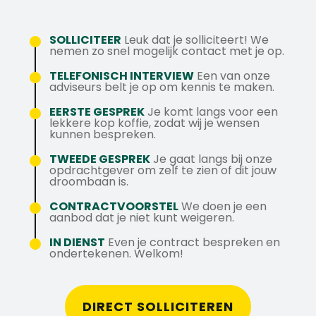
reageert u direct en deskundig op eventuele
personeelsveiligheid met behulp van
pensioenregeling.
bent bereid dit te behalen.
storingen. Het datacenter maakt deel uit
ontruimingsplannen.
Ontwikkelingsmogelijkheden naar functies
van het diverse vastgoedportfolio dat ons
Opstellen van duidelijke en gedetailleerde
SOLLICITEER
Leuk dat je solliciteert! We
als Supervisor door middel van diverse
nemen zo snel mogelijk contact met je op.
internationale investeringsbedrijf beheert.
rapportages en terugkoppeling aan het
opleidingen.
Onze expertise ligt in het leveren van
management.
TELEFONISCH INTERVIEW
Een van onze
Laptop, auto en telefoon van de zaak.
adviseurs belt je op om kennis te maken.
professionele facilitaire dienstverlening.
Tijdige en correcte afhandeling van
Solliciteer direct of neem contact op met
alarmmeldingen en tickets.
EERSTE GESPREK
Je komt langs voor een
lekkere kop koffie, zodat wij je wensen
Jip via +31 6 43564491 of via
kunnen bespreken.
j.spoor@axstechniek.nl.
TWEEDE GESPREK
Je gaat langs bij onze
opdrachtgever om zelf te zien of dit jouw
droombaan is.
CONTRACTVOORSTEL
We doen je een
aanbod dat je niet kunt weigeren.
IN DIENST
Even je contract bespreken en
ondertekenen. Welkom!
DIRECT SOLLICITEREN