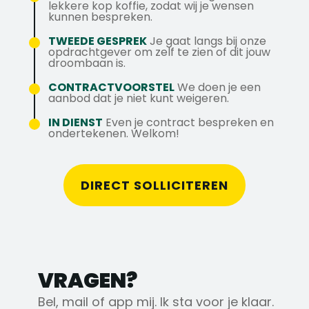
Solliciteer direct!
werksfeer. Medewerkers krijgen veel ruimte
lekkere kop koffie, zodat wij je wensen
kunnen bespreken.
Heb je vragen? Mail naar
voor persoonlijke groei en worden
j.spoor@axstechniek.nl, bel 020-5753131
aangemoedigd om mee te denken over
TWEEDE GESPREK
Je gaat langs bij onze
opdrachtgever om zelf te zien of dit jouw
of stuur een WhatsAppje naar 06-
verbeteringen. Samenwerken, betrokkenheid
droombaan is.
43564491
en vakmanschap staan centraal.
CONTRACTVOORSTEL
We doen je een
aanbod dat je niet kunt weigeren.
IN DIENST
Even je contract bespreken en
ondertekenen. Welkom!
DIRECT SOLLICITEREN
VRAGEN?
Bel, mail of app mij. Ik sta voor je klaar.