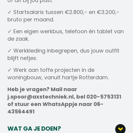
of dit bij jou past.
✓ Startsalaris tussen €2.800,- en €3.200,-
bruto per maand.
✓ Een eigen werkbus, telefoon én tablet van
de zaak.
✓ Werkkleding inbegrepen, dus jouw outfit
blijft netjes.
✓ Werk aan toffe projecten in de
woningbouw, vanuit hartje Rotterdam.
Heb je vragen? Mail naar
j.spoor@axstechniek.nl, bel 020-5753131
of stuur een WhatsAppje naar 06-
43564491
WAT GA JE DOEN?