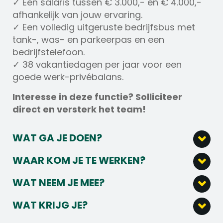
✓ Een salaris tussen € 3.000,- en € 4.000,-
afhankelijk van jouw ervaring.
✓ Een volledig uitgeruste bedrijfsbus met
tank-, was- en parkeerpas en een
bedrijfstelefoon.
✓ 38 vakantiedagen per jaar voor een
goede werk-privébalans.
Interesse in deze functie? Solliciteer
direct en versterk het team!
WAT GA JE DOEN?
Als Monteur Service en Installatie W
WAAR KOM JE TE WERKEN?
installeer je verwarmings-, ventilatie- en
Je komt te werken in een organisatie waar
sanitaire installaties in zowel renovatie-
WAT NEEM JE MEE?
de zekerheid van een grote, stabiele speler
als nieuwbouwprojecten.
Minimaal een mbo 2 diploma in de
hand in hand gaat met de sfeer van een
Je sluit technische systemen aan, test ze
WAT KRIJG JE?
installatietechniek, werktuigkundige
hecht familiebedrijf. Veel collega’s zijn hier al
zorgvuldig en zorgt dat alles correct en
Je ontvangt een salaris tussen € 3.000,-
installaties of CO-vakmanschap.