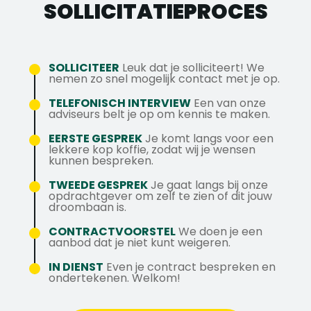
Je hebt ervaring met het installeren en/of
maand.
SOLLICITATIE­PROCES
levensduur te verlengen.
uitdagende locaties.
onderhouden van elektrotechnische of
Je reist met een bedrijfsauto naar
✓ Bij goed functioneren kun je rekenen op
werktuigkundige installaties.
verschillende locaties, waardoor je werk
een vaste aanstelling na afloop van je
Beschikt over een geldig rijbewijs.
afwisselend en dynamisch is.
jaarcontract.
SOLLICITEER
Leuk dat je solliciteert! We
Je beheerst de Nederlandse taal goed,
Dankzij jouw technische kennis en
nemen zo snel mogelijk contact met je op.
zowel mondeling als schriftelijk.
✓ Je ontvangt een nette auto van de zaak
probleemoplossend vermogen ben jij een
TELEFONISCH INTERVIEW
Een van onze
Je bent bereid om eens per 6 tot 8 weken
met tankpas, waarbij privé rijden ook
belangrijke kracht binnen het team.
adviseurs belt je op om kennis te maken.
storingsdiensten te draaien.
mogelijk is.
EERSTE GESPREK
Je komt langs voor een
lekkere kop koffie, zodat wij je wensen
✓ Daarnaast krijg je een tablet en telefoon,
kunnen bespreken.
25 vakantiedagen plus 12 ADV-dagen, en
TWEEDE GESPREK
Je gaat langs bij onze
8,33% vakantiegeld.
opdrachtgever om zelf te zien of dit jouw
droombaan is.
Mocht je nog vragen hebben over deze
CONTRACTVOORSTEL
We doen je een
vacature of willen solliciteren kunt u
aanbod dat je niet kunt weigeren.
contact opnemen met Tim op het
IN DIENST
Even je contract bespreken en
telefoonnummer 06-43 56 44 89 of via
ondertekenen. Welkom!
Tim@axstechniek.nl