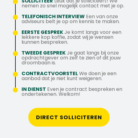
tankpas.
SOLLICITEER
Leuk dat je solliciteert! We
Je bent in het bezit van een rijbewijs B.
nemen zo snel mogelijk contact met je op.
Uitgebreide opleidings- en
VCA-certificaat of bereid deze te behalen.
ontwikkelingsmogelijkheden.
TELEFONISCH INTERVIEW
Een van onze
adviseurs belt je op om kennis te maken.
Goede toeslagen voor storingsdiensten.
Uitzicht op een vast dienstverband bij
EERSTE GESPREK
Je komt langs voor een
lekkere kop koffie, zodat wij je wensen
wederzijdse tevredenheid.
kunnen bespreken.
Klinkt deze functie interessant voor jou?
TWEEDE GESPREK
Je gaat langs bij onze
opdrachtgever om zelf te zien of dit jouw
Solliciteer dan direct! Wil je meer weten
droombaan is.
over deze vacature? Bel dan Tim op 06
CONTRACTVOORSTEL
We doen je een
435 644 89 - of Whatsapp mogelijk
aanbod dat je niet kunt weigeren.
IN DIENST
Even je contract bespreken en
ondertekenen. Welkom!
DIRECT SOLLICITEREN