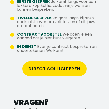
Een uitstekende pensioenregeling.
EERSTE GESPREK
Je komt langs voor een
Verantwoordelijk voor de financiën en
lekkere kop koffie, zodat wij je wensen
kunnen bespreken.
Spreekt deze functie je aan? Solliciteer
voortgang van de projecten.
dan direct of neem contact op met Daniël
TWEEDE GESPREK
Je gaat langs bij onze
opdrachtgever om zelf te zien of dit jouw
op 010-410 3536 of mail naar
droombaan is.
daniel@axstechniek.nl
CONTRACTVOORSTEL
We doen je een
aanbod dat je niet kunt weigeren.
IN DIENST
Even je contract bespreken en
ondertekenen. Welkom!
DIRECT SOLLICITEREN
VRAGEN?