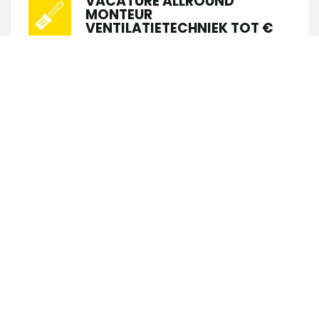
VACATURE ALLROUND
MONTEUR
VENTILATIETECHNIEK TOT €
4000,-
•
•
Schiedam
Installatietechniek
•
•
€ 2.600 - € 3.800
40 uur
MBO
Passie voor ventilatietechniek én klaar
Zoek in 123 vacatures
voor de volgende stap? Word onze
nieuwe Allround monteur
Zoek op trefwoord
Ventilatietechniek! In deze rol krijg je alle
vrijheid en zelfstandigheid om...
Zoek op locatie
VACATURE LOODGIETER
ONDERHOUD VASTE LOCATIE
TOT €4.200,-
Straal
•
•
Schiedam
Installatietechniek
•
•
€ 3.000 - € 4.200
40 uur
LBO
Straal