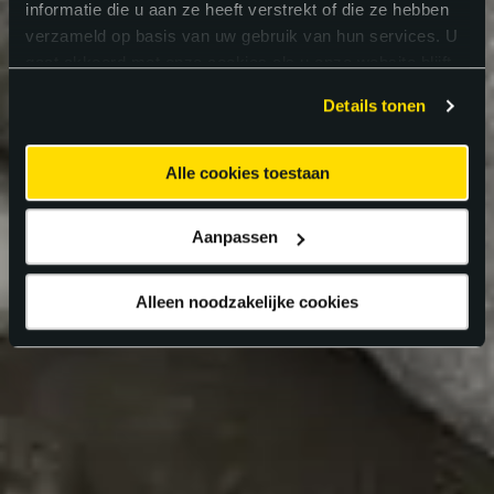
informatie die u aan ze heeft verstrekt of die ze hebben
verzameld op basis van uw gebruik van hun services. U
gaat akkoord met onze cookies als u onze website blijft
gebruiken.
Details tonen
Alle cookies toestaan
Aanpassen
Alleen noodzakelijke cookies