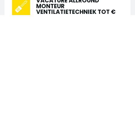
VACATURE ALLROUND
MONTEUR
VENTILATIETECHNIEK TOT €
4000,-
•
•
Schiedam
Installatietechniek
•
•
€ 2.600 - € 3.800
40 uur
MBO
Passie voor ventilatietechniek én klaar
Zoek in 123 vacatures
voor de volgende stap? Word onze
nieuwe Allround monteur
Zoek op trefwoord
Ventilatietechniek! In deze rol krijg je alle
vrijheid en zelfstandigheid om...
Zoek op locatie
VACATURE LOODGIETER
ONDERHOUD VASTE LOCATIE
TOT €4.200,-
Straal
•
•
Schiedam
Installatietechniek
•
•
€ 3.000 - € 4.200
40 uur
LBO
Straal