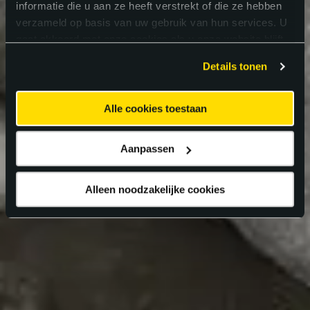
informatie die u aan ze heeft verstrekt of die ze hebben
verzameld op basis van uw gebruik van hun services. U
gaat akkoord met onze cookies als u onze website blijft
gebruiken.
Details tonen
Alle cookies toestaan
Aanpassen
Alleen noodzakelijke cookies