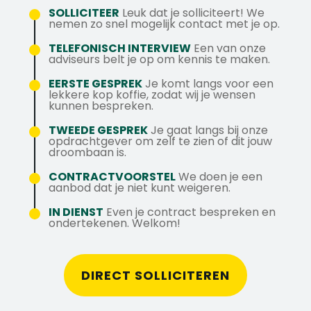
waaronder pensioen en
SOLLICITEER
Leuk dat je solliciteert! We
Je bent flexibel en stressbestendig.
nemen zo snel mogelijk contact met je op.
reiskostenvergoeding.
Ruimte voor persoonlijke ontwikkeling en
TELEFONISCH INTERVIEW
Een van onze
adviseurs belt je op om kennis te maken.
opleiding.
Doorgroeimogelijkheden binnen een
EERSTE GESPREK
Je komt langs voor een
lekkere kop koffie, zodat wij je wensen
ambitieus team.
kunnen bespreken.
Samenwerken met collega's die kwaliteit
TWEEDE GESPREK
Je gaat langs bij onze
en samenwerking belangrijk vinden.
opdrachtgever om zelf te zien of dit jouw
droombaan is.
Vragen? Neem dan contact op met Daniël
CONTRACTVOORSTEL
We doen je een
Gerritse via Daniel@axstechniek.nl of
aanbod dat je niet kunt weigeren.
stuur een WhatsApp naar 06-81971460
IN DIENST
Even je contract bespreken en
ondertekenen. Welkom!
DIRECT SOLLICITEREN