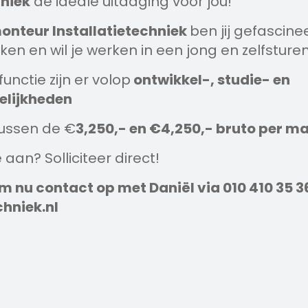
hniek
de ideale uitdaging voor jou!
onteur Installatietechniek
ben jij gefascine
ken en wil je werken in een jong en zelfstu
unctie zijn er volop
ontwikkel-, studie- en
lijkheden
tussen de €
3,250,- en €4,250,- bruto per 
 aan? Solliciteer direct!
m nu contact op met Daniël
via 010 410 35 3
hniek.nl