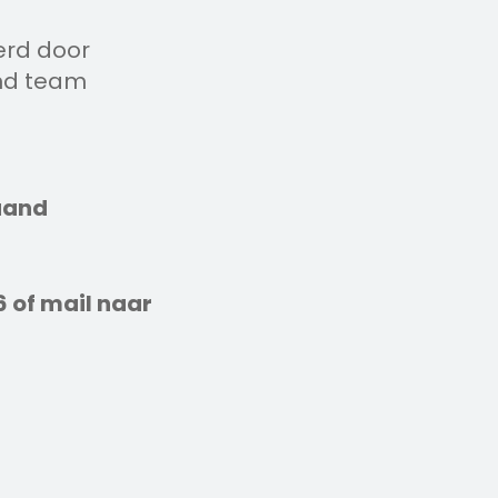
erd door
rend team
maand
6 of mail naar