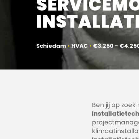
SERVICEM
INSTALLAT
Schiedam
•
HVAC
•
€3.250 - €4.25
Ben jij op zoek
Installatietec
projectmanage
klimaatinstalla