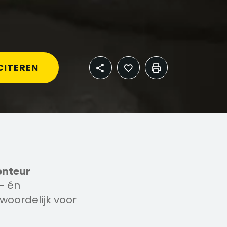
CITEREN
nteur
d- én
oordelijk voor