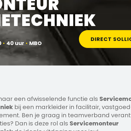
ONTEUR
IETECHNIEK
DIRECT SOLLI
0
•
40 uur
•
MBO
 naar een afwisselende functie als
Servicemo
hniek
bij een markleider in facilitair, vastgoe
ment. Ben je graag in teamverband verantw
ties? Dan is deze rol als
Servicemonteur