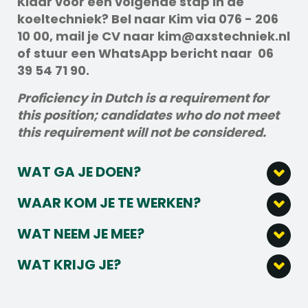
Klaar voor een volgende stap in de
koeltechniek? Bel naar Kim via 076 - 206
10 00, mail je CV naar kim@axstechniek.nl
of stuur een WhatsApp bericht naar 06
39 54 71 90.
Proficiency in Dutch is a requirement for
this position; candidates who do not meet
this requirement will not be considered.
WAT GA JE DOEN?
Installeren, onderhouden en demonteren
WAAR KOM JE TE WERKEN?
van koel- en verwarmingsinstallaties op
Achter iedere betrouwbare koelinstallatie
uiteenlopende locaties in Nederland en af
WAT NEEM JE MEE?
staat een team dat weet wat het doet. Al
en toe België.
Een technische basis vanuit een mbo-
jarenlang ontwerpen, installeren en
Storingen snel analyseren en zelfstandig
WAT KRIJG JE?
opleiding in de koeltechniek,
onderhouden wij koeltechnische en HVAC-
oplossen op locatie, jij zorgt dat alles
Verdien als Servicemonteur een
elektrotechniek of werktuigbouwkunde.
oplossingen voor klanten in onder andere
weer draait.
aantrekkelijk salaris tussen de €3.300,- en
Interesse in techniek die verder gaat dan
de industrie, foodservice, zorg en utiliteit.