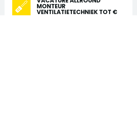
VACATURE ALLROUND
MONTEUR
VENTILATIETECHNIEK TOT €
4000,-
•
•
Schiedam
Installatietechniek
•
•
€ 2.600 - € 3.800
40 uur
MBO
Passie voor ventilatietechniek én klaar
Zoek in 123 vacatures
voor de volgende stap? Word onze
nieuwe Allround monteur
Zoek op trefwoord
Ventilatietechniek! In deze rol krijg je alle
vrijheid en zelfstandigheid om...
Zoek op locatie
VACATURE LOODGIETER
ONDERHOUD VASTE LOCATIE
TOT €4.200,-
Straal
•
•
Schiedam
Installatietechniek
•
•
€ 3.000 - € 4.200
40 uur
LBO
Straal