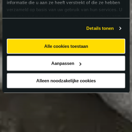
informatie die u aan ze heeft verstrekt of die ze hebben
verzameld op basis van uw gebruik van hun services. U
gaat akkoord met onze cookies als u onze website blijft
gebruiken.
Details tonen
Alle cookies toestaan
Aanpassen
Alleen noodzakelijke cookies